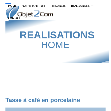
Skip
HOME
NOTRE EXPERTISE
TENDANCES
REALISATIONS
Open
Close
to
content
mobile
mobile
CONTACT
menu
menu
REALISATIONS
HOME
Tasse à café en porcelaine