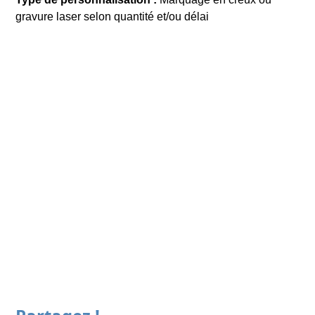
gravure laser selon quantité et/ou délai
DEMANDE DE DEVIS
Précédent
Tout High-Tech
Suivant