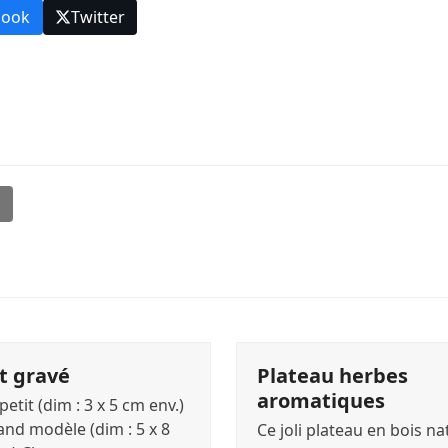
book
Twitter
l
t gravé
Plateau herbes
aromatiques
petit (dim : 3 x 5 cm env.)
and modèle (dim : 5 x 8
Ce joli plateau en bois na