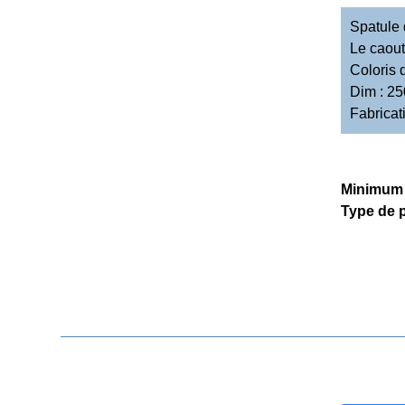
Spatule
Le caout
Coloris 
Dim : 2
Fabricat
Minimum
Type de 
DEMANDE DE DEVIS