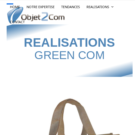
Skip
HOME
NOTRE EXPERTISE
TENDANCES
REALISATIONS
Open
Close
to
content
mobile
mobile
CONTACT
menu
menu
REALISATIONS
GREEN COM