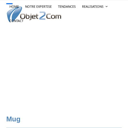
Skip
HOME
NOTRE EXPERTISE
TENDANCES
REALISATIONS
Open
Close
to
content
mobile
mobile
CONTACT
menu
menu
Mug