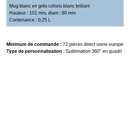
Mug blanc en grès coloris blanc brillant
Hauteur : 101 mm, diam : 80 mm
Contenance : 0,25 L
Minimum de commande :
72 pièces direct usine europe
Type de personnalisation :
Sublimation 360° en quadri
DEMANDE DE DEVIS
Précedent
Tout Office