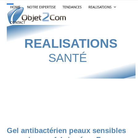
Skip
HOME
NOTRE EXPERTISE
TENDANCES
REALISATIONS
Open
Close
to
content
mobile
mobile
CONTACT
menu
menu
REALISATIONS
SANTÉ
Gel antibactérien peaux sensibles