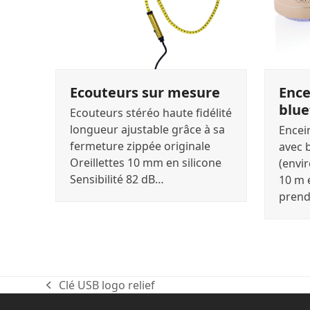
Ecouteurs sur mesure
Ence
blue
Ecouteurs stéréo haute fidélité
longueur ajustable grâce à sa
Encei
fermeture zippée originale
avec 
Oreillettes 10 mm en silicone
(envi
Sensibilité 82 dB…
10 m 
prend
Clé USB logo relief
previous
post: