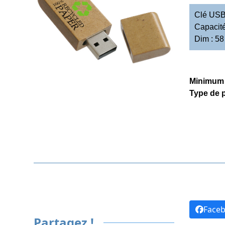
Clé USB
Capacité
Dim : 58
Minimum
Type de p
DEMANDE DE DEVIS
Face
Partagez !