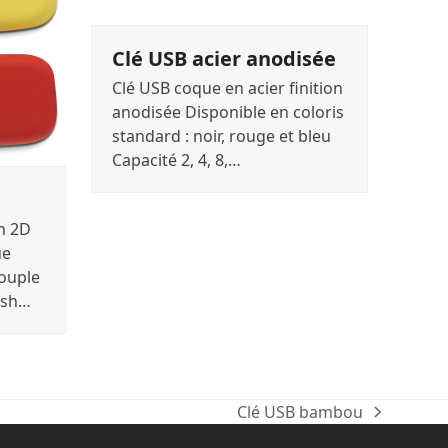
Clé USB acier anodisée
Clé USB coque en acier finition
anodisée Disponible en coloris
standard : noir, rouge et bleu
Capacité 2, 4, 8,…
en 2D
ue
souple
ash…
Clé USB bambou
next
post: