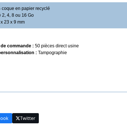
 coque en papier recyclé
 2, 4, 8 ou 16 Go
 x 23 x 9 mm
 de commande :
50 pièces direct usine
ersonnalisation :
Tampographie
Précedent
Tout High-Tech
book
Twitter