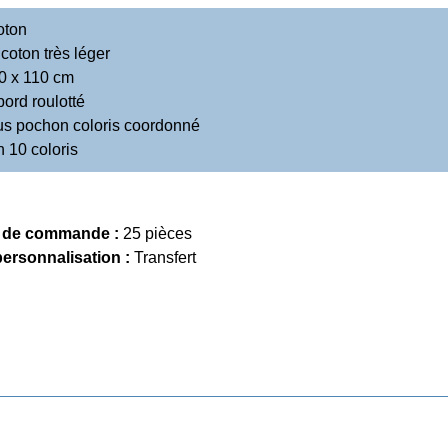
oton
 coton très léger
0 x 110 cm
bord roulotté
us pochon coloris coordonné
n 10 coloris
 de commande :
25 pièces
personnalisation :
Transfert
Précédent
Tout Textile