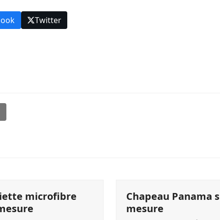
book
Twitter
l
iette microfibre
Chapeau Panama s
 mesure
mesure