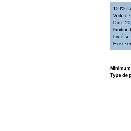
100% C
Voile de
Dim : 20
Finition 
Livré so
Existe e
Minimum
Type de 
DEMANDE DE DEVIS