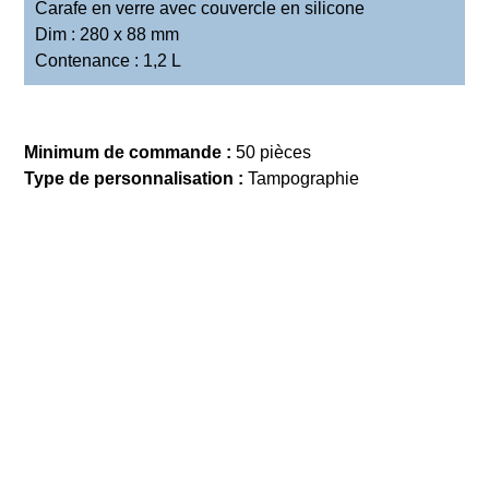
Carafe en verre avec couvercle en silicone
Dim : 280 x 88 mm
Contenance : 1,2 L
Minimum de commande :
50 pièces
Type de personnalisation :
Tampographie
DEMANDE DE DEVIS
Précédent
Tout Home