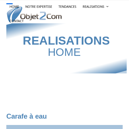
Skip
HOME
NOTRE EXPERTISE
TENDANCES
REALISATIONS
Open
Close
to
content
mobile
mobile
CONTACT
menu
menu
REALISATIONS
HOME
Carafe à eau