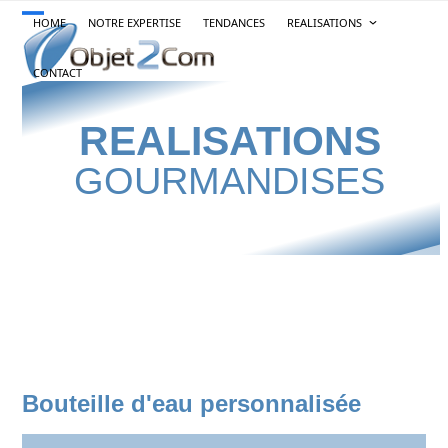
Skip
HOME
NOTRE EXPERTISE
TENDANCES
REALISATIONS
Open
Close
to
content
mobile
mobile
CONTACT
menu
menu
REALISATIONS
GOURMANDISES
Bouteille d'eau personnalisée