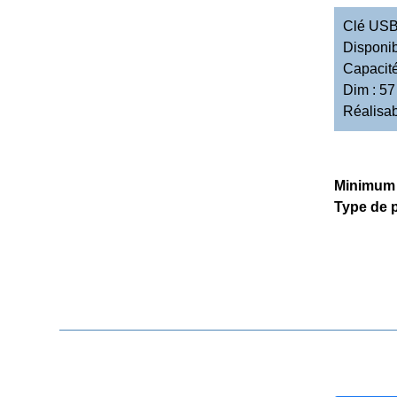
Clé USB 
Disponib
Capacité
Dim : 57
Réalisab
Minimum
Type de p
DEMANDE DE DEVIS